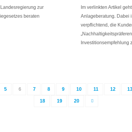
 Landesregierung zur
Im verlinkten Artikel geh
iegesetzes beraten
Anlageberatung. Dabei i
verpflichtend, die Kunde
„Nachhaltigkeitspräferen
Investitionsempfehlung 
5
6
7
8
9
10
11
12
1
18
19
20