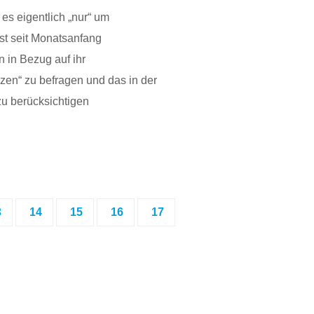
t es eigentlich „nur“ um
st seit Monatsanfang
n in Bezug auf ihr
zen“ zu befragen und das in der
zu berücksichtigen
3
14
15
16
17