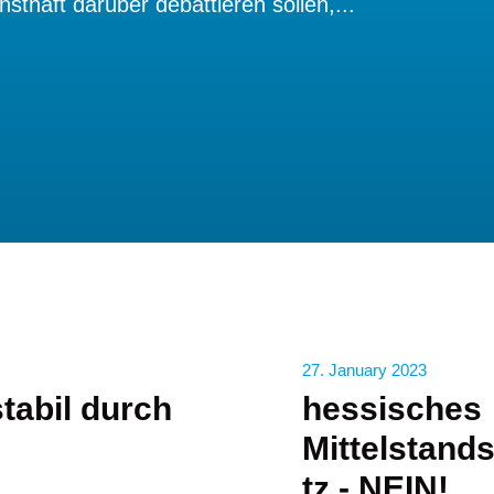
nsthaft darüber debattieren sollen,...
27. January 2023
abil durch
hessisches
Mittelstand
tz - NEIN!