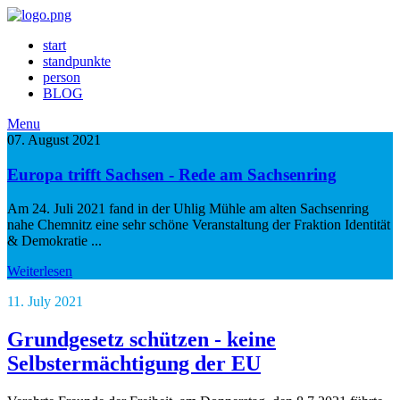
start
standpunkte
person
BLOG
Menu
07. August 2021
Europa trifft Sachsen - Rede am Sachsenring
Am 24. Juli 2021 fand in der Uhlig Mühle am alten Sachsenring
nahe Chemnitz eine sehr schöne Veranstaltung der Fraktion Identität
& Demokratie ...
Weiterlesen
11. July 2021
Grundgesetz schützen - keine
Selbstermächtigung der EU