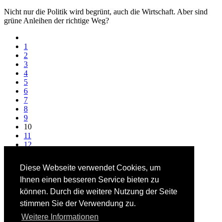
Nicht nur die Politik wird begrünt, auch die Wirtschaft. Aber sind
grüne Anleihen der richtige Weg?
1
2
3
4
5
6
7
8
9
10
11
12
13
14
Diese Webseite verwendet Cookies, um
15
Ihnen einen besseren Service bieten zu
16
17
können. Durch die weitere Nutzung der Seite
18
stimmen Sie der Verwendung zu.
19
20
Weitere Informationen