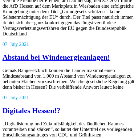
Verehrte Freunde der Freiheit, am Donnerstag, den 8.7.2021 führte
die AfD Hessen auf dem Marktplatz in Wiesbaden eine erfolgreiche
Kundgebung unter dem Titel „Grundgesetz schützen – keine
Selbstermächtigung der EU“ durch. Der Titel passt natürlich immer,
richtet sich aber ganz konkret gegen das jüngst verkündete
Vertragsverletzungsverfahren der EU gegen die Bundesrepublik
Deutschland
07. July 2021
Abstand bei Windenergieanlagen!
Gemäß Baugesetzbuch können die Länder maximal einen
Mindestabstand von 1.000 m Abstand von Windenergieanlagen zu
bebauten Flächen vorzuschreiben. Welche gesetzliche Regelung gilt
denn bisher in Hessen? Die verblüffende Antwort lautet: keine
07. July 2021
Digitales Hessen!?
„Digitalisierung und Zukunftsfähigkeit des ländlichen Raumes
vorantreiben und stärken“, so lautet der Untertitel des vorliegenden
Entschließungsantrages von CDU und GrünIn-nen